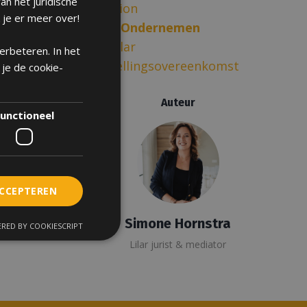
an het juridische
Mediation
 je er meer over!
Online Ondernemen
Over Lilar
verbeteren. In het
Vaststellingsovereenkomst
 je de cookie-
Auteur
unctioneel
ACCEPTEREN
Simone Hornstra
RED BY COOKIESCRIPT
Lilar jurist & mediator