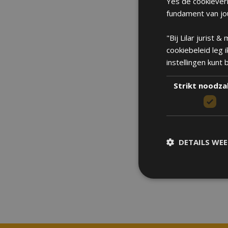
Yes de cookieverk
fundament van jou
"Bij Lilar jurist
cookiebeleid leg 
instellingen kunt
Strikt noodzak
DETAILS WE