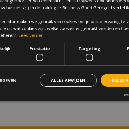
laring! Hoort er nou eenmaal bij.. en is trouwens ook onderdeel v
w business ;-) In de training Je Business Goed Geregeld vertel ik
 & mediator maken we gebruik van cookies om je online ervaring te 
ik je uit wat cookies zijn, welke cookies er gebruikt worden en hoe
 beheren".
Lees verder
elijk
Prestatie
Targeting
F
ERGEVEN
ALLES AFWIJZEN
ALLES 
POWE