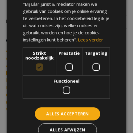
"Bij Lilar jurist & mediator maken we
gebruik van cookies om je online ervaring
te verbeteren. In het cookiebeleid leg ik je
uit wat cookies zijn, welke cookies er
gebruikt worden en hoe je de cookie-
instellingen kunt beheren".
Lees verder
Categorieën
Alle categorieën
Strikt
Prestatie
Targeting
Algemene Voorwaarden
noodzakelijk
Arbeidsmediation
Juridisch Advies
Mama Met Recht
Functioneel
Mediation
Online Ondernemen
Over Lilar
Vaststellingsovereenkomst
ALLES ACCEPTEREN
Auteur
ALLES AFWIJZEN