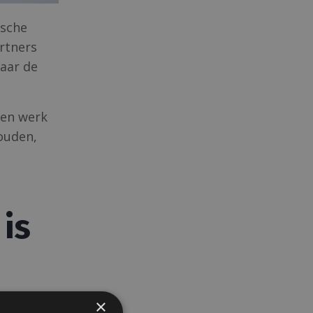
ische
rtners
naar de
sen werk
houden,
 is
m
×