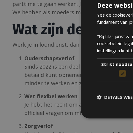
parttime te gaan werken. Je werkte fulltime of 
Deze websi
We hebben als moeders meer mogelijkheden – 
Yes de cookieverk
fundament van jou
Wat zijn de mogel
"Bij Lilar jurist
cookiebeleid leg 
Werk je in loondienst, dan zijn er verschillend
instellingen kunt
Ouderschapsverlof
Strikt noodzak
Sinds 2022 is een deel van het ouderschaps
betaald kunt opnemen in het eerste levensj
minder te werken en zo de overgang soep
Wet flexibel werken
DETAILS WE
Je hebt het recht om aanpassing van je a
officieel vragen om minder (of juist meer
Zorgverlof