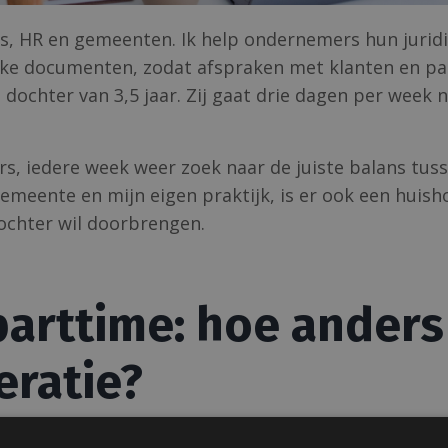
s, HR en gemeenten. Ik help ondernemers hun jurid
jke documenten, zodat afspraken met klanten en pa
 dochter van 3,5 jaar. Zij gaat drie dagen per week 
rs, iedere week weer zoek naar de juiste balans tus
emeente en mijn eigen praktijk, is er ook een huis
dochter wil doorbrengen.
parttime: hoe anders
eratie?
ren in 1985 en toen was het simpelweg “not done” o