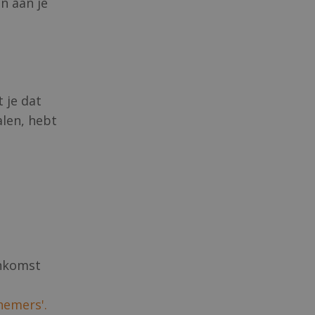
n aan je
 je dat
alen, hebt
enkomst
rnemers'.