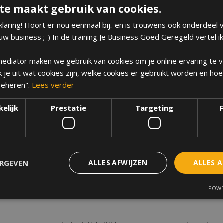
je stopte zodra je kinderen kreeg. Gelukkig is dat n
te maakt gebruik van cookies.
maar dat maakt de keuzes soms ook ingewikkeld.
laring! Hoort er nou eenmaal bij.. en is trouwens ook onderdeel v
w business ;-) In de training Je Business Goed Geregeld vertel ik
ijkheden in loondien
 & mediator maken we gebruik van cookies om je online ervaring te 
ik je uit wat cookies zijn, welke cookies er gebruikt worden en hoe
e regelingen die jou kunnen helpen:
 beheren".
Lees verder
elijk
Prestatie
Targeting
F
verlof betaald. In 2025 geldt dat je negen weken (de
aar van je kind. Het kan een mooie manier zijn om t
eler te maken.
ERGEVEN
ALLES AFWIJZEN
ALLES 
rbeidsduur aan te vragen. Met andere woorden: je m
) uren te werken. Je werkgever mag dit niet zomaar w
POWE