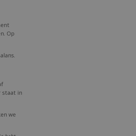
ment
en. Op
alans.
of
 staat in
ken we