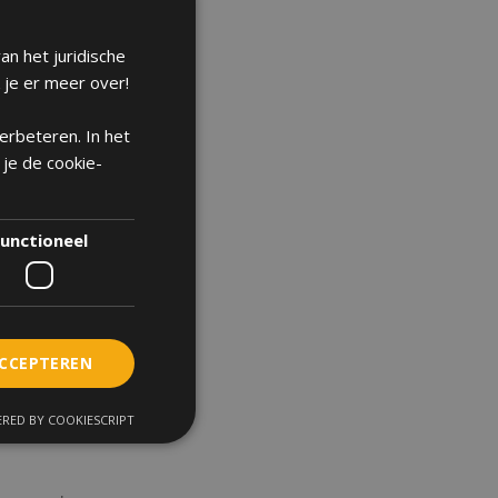
u anders.
an het juridische
 je er meer over!
st?
verbeteren. In het
 je de cookie-
unctioneel
els)
ijdelijk
ACCEPTEREN
ag
eigeren.
RED BY COOKIESCRIPT