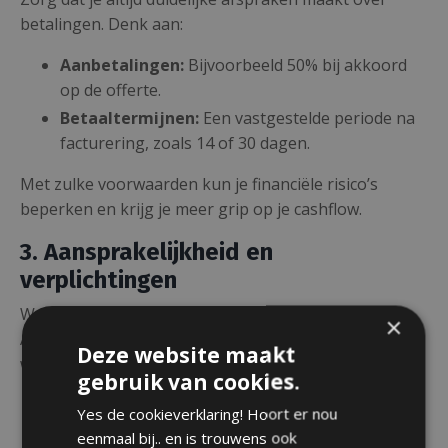
betalingen. Denk aan:
Aanbetalingen:
Bijvoorbeeld 50% bij akkoord
op de offerte.
Betaaltermijnen:
Een vastgestelde periode na
facturering, zoals 14 of 30 dagen.
Met zulke voorwaarden kun je financiële risico’s
beperken en krijg je meer grip op je cashflow.
3. Aansprakelijkheid en
verplichtingen
Wat als een klant een opdracht niet nakomt?
×
Algemene voorwaarden kunnen vastleggen wie
Deze website maakt
waarvoor verantwoordelijk is. Bijvoorbeeld:
gebruik van cookies.
Jij bent verantwoordelijk voor een correcte
Yes de cookieverklaring! Hoort er nou
levering.
eenmaal bij.. en is trouwens ook