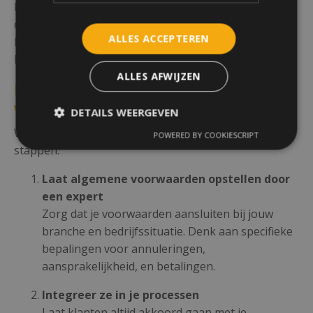
bescherming. Zonder aanvullende voorwaarden kon
de zorginstelling zonder gevolgen annuleren.
ALLES ACCEPTEREN
Hierdoor bleef de ondernemer met aanzienlijke
kosten en een hoop stress achter.
ALLES AFWIJZEN
Hoe stel je sterke algemene
voorwaarden op?
DETAILS WEERGEVEN
Wil je risico’s als ondernemer beperken? Volg deze
POWERED BY COOKIESCRIPT
stappen:
Laat algemene voorwaarden opstellen door
een expert
Zorg dat je voorwaarden aansluiten bij jouw
branche en bedrijfssituatie. Denk aan specifieke
bepalingen voor annuleringen,
aansprakelijkheid, en betalingen.
Integreer ze in je processen
Laat klanten altijd akkoord gaan met je