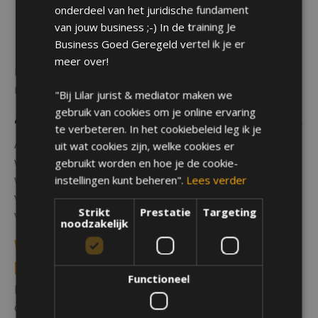
De klant is verantwoordelijk voor tijdige
onderdeel van het juridische fundament
annulering of het naleven van de afgesproken
van jouw business ;-) In de training Je
voorwaarden.
Business Goed Geregeld vertel ik je er
meer over!
Dit voorkomt discussies achteraf en beschermt jouw
rechten als ondernemer.
"Bij Lilar jurist & mediator maken we
gebruik van cookies om je online ervaring
4. Transparantie en professionaliteit
te verbeteren. In het cookiebeleid leg ik je
Algemene voorwaarden tonen dat je professioneel
uit wat cookies zijn, welke cookies er
werkt en voorbereid bent. Klanten begrijpen direct
gebruikt worden en hoe je de cookie-
wat ze van je mogen verwachten én wat jij van hen
instellingen kunt beheren".
Lees verder
verwacht. Dit kan voorkomen dat klanten impulsief
Strikt
Prestatie
Targeting
van afspraken afzien.
noodzakelijk
Wat ging er mis in deze
praktijkcase?
Functioneel
In dit voorbeeld had de bloemist wel een getekende
offerte, maar deze bood onvoldoende juridische