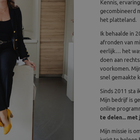
Kennis, ervaring
gecombineerd me
het platteland.
Ik behaalde in 2
afronden van mij
eerlijk… het was
doen aan rechts
voorkomen. Mijn
snel gemaakte 
Sinds 2011 sta 
Mijn bedrijf is 
online program
te delen... met 
Mijn missie is o
jurist te helpen 