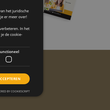
an het juridische
 je er meer over!
verbeteren. In het
 je de cookie-
unctioneel
usiness?
ACCEPTEREN
zaken kunt doen.
RED BY COOKIESCRIPT