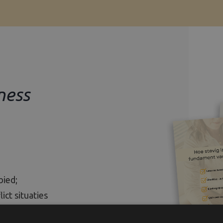
ness
bied;
ict situaties