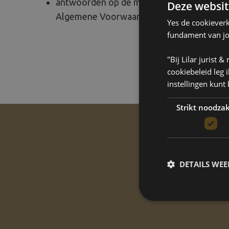
antwoorden op de meest gestelde vragen 
Deze websit
Algemene Voorwaarden!
Yes de cookieverk
fundament van jou
"Bij Lilar jurist
cookiebeleid leg 
instellingen kunt
Strikt noodzak
Hoe stev
DETAILS WE
Vul de checklis