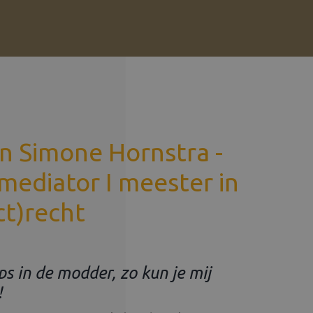
en Simone Hornstra -
 mediator I meester in
ct)recht
s in de modder, zo kun je mij
!