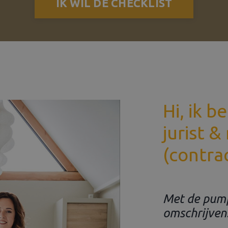
IK WIL DE CHECKLIST
Hi, ik b
jurist &
(contra
Met de pump
omschrijven