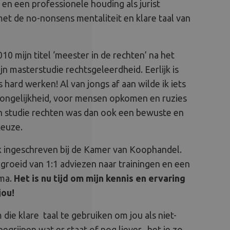
 en een professionele houding als jurist
t de no-nonsens mentaliteit en klare taal van
010 mijn titel ‘meester in de rechten’ na het
n masterstudie rechtsgeleerdheid. Eerlijk is
 hard werken! Al van jongs af aan wilde ik iets
ongelijkheid, voor mensen opkomen en ruzies
 studie rechten was dan ook een bewuste en
keuze.
ik ingeschreven bij de Kamer van Koophandel.
gegroeid van 1:1 adviezen naar trainingen en een
ma.
Het is nu tijd om mijn kennis en ervaring
jou!
m die klare taal te gebruiken om jou als niet-
begrijpen wat er staat of nog liever.. het je zo