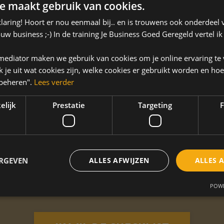
over je
e maakt gebruik van cookies.
laring! Hoort er nou eenmaal bij.. en is trouwens ook onderdeel v
w business ;-) In de training Je Business Goed Geregeld vertel ik
 & mediator maken we gebruik van cookies om je online ervaring te 
ik je uit wat cookies zijn, welke cookies er gebruikt worden en hoe
 beheren".
Lees verder
elijk
Prestatie
Targeting
F
ig is het
juridische fundament
van jouw b
ERGEVEN
ALLES AFWIJZEN
ALLES 
t in en ontdek of jij met een gerust hart 
POWE