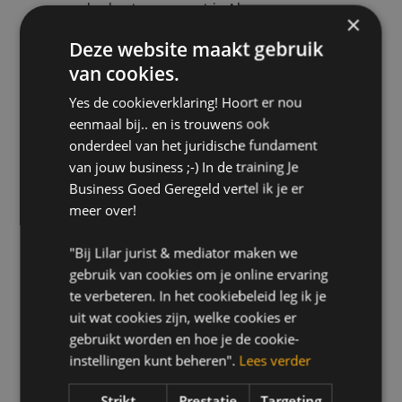
aan de slag te gaan met je Algemene
×
Voorwaarden
Deze website maakt gebruik
voorbeelden en advies hoe je gedoe met klanten
van cookies.
kunt voorkomen
Yes de cookieverklaring! Hoort er nou
een reality check zodat je weet hoe jouw bedrijf er
eenmaal bij.. en is trouwens ook
voor staat en wat je kunt doen om zorgeloos en
onderdeel van het juridische fundament
zonder stress te ondernemen zodat je business
van jouw business ;-) In de training Je
groeit!
Business Goed Geregeld vertel ik je er
meer over!
"Bij Lilar jurist & mediator maken we
gebruik van cookies om je online ervaring
te verbeteren. In het cookiebeleid leg ik je
uit wat cookies zijn, welke cookies er
gebruikt worden en hoe je de cookie-
instellingen kunt beheren".
Lees verder
Strikt
Prestatie
Targeting